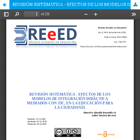
REVISIÓN SISTEMÁTICA - EFECTOS DE LOS MODELOS DE INTEGRACIÓN DIDÁCTICA MEDIADOS CON TIC, EN LA EDUCACIÓN PARA LA CIUDADANÍA