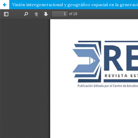
Visión intergeneracional y geográfico espacial en la generac