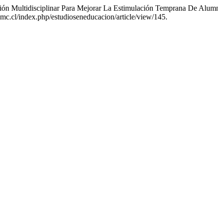
nción Multidisciplinar Para Mejorar La Estimulación Temprana De Alu
umc.cl/index.php/estudioseneducacion/article/view/145.