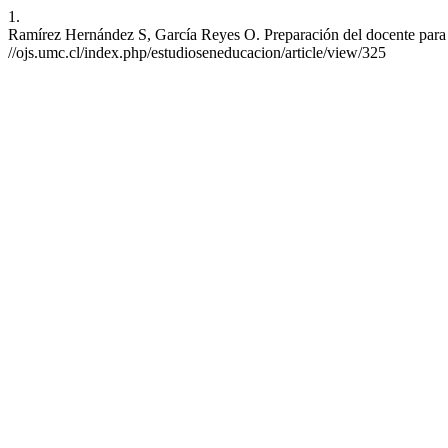
1.
Ramírez Hernández S, García Reyes O. Preparación del docente para un
//ojs.umc.cl/index.php/estudioseneducacion/article/view/325