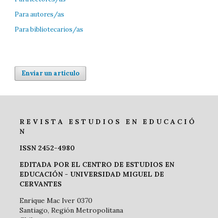
Para autores/as
Para bibliotecarios/as
Enviar un artículo
R E V I S T A E S T U D I O S E N E D U C A C I Ó
N
ISSN 2452-4980
EDITADA POR EL CENTRO DE ESTUDIOS EN
EDUCACIÓN -
UNIVERSIDAD MIGUEL DE
CERVANTES
Enrique Mac Iver 0370
Santiago, Región Metropolitana