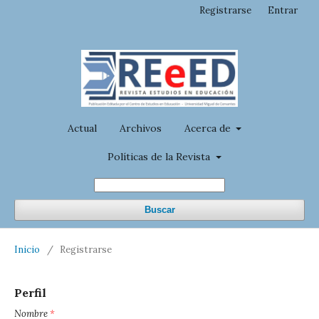
Registrarse
Entrar
Actual
Archivos
Acerca de
Políticas de la Revista
Buscar
Inicio
/
Registrarse
Perfil
Nombre
*