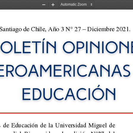
Zoom
Zoom
Out
In
Santiago de Chile, Año 3 N° 27 – Diciembre 2021.
 de 
Educación de la Universidad Miguel de
  cordial  Bienvenida  a  la  edición  N°27  del