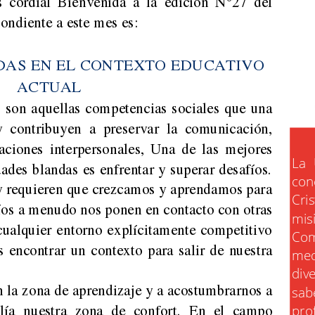
ondiente a este mes es:
DAS EN EL CONTEXTO EDUCATIVO
ACTUAL
s son aquellas competencias sociales que una
y  contribuyen  a  preservar  la  comunicación,
laciones interpersonales, Una de las mejores
La 
dades blandas es enfrentar y superar desafíos.
con
y requieren que crezcamos y aprendamos para
Cris
íos a menudo nos ponen en contacto con otras
misi
cualquier entorno explícitamente competitivo
Com
 encontrar un contexto para salir de nuestra
med
div
n la zona de aprendizaje y a acostumbrarnos a
sabe
plía  nuestra  zona  de  confort.  En  el  campo
prof