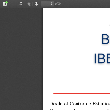
of 34
Toggle
Find
Previous
Next
Sidebar
Desde el Centro de Estudios
Cervantes,  le  damos  la  más