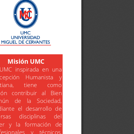
Misión UMC
 UMC  inspirada  en  una
cepción    Humanista    y
tiana, 
tiene 
como
ón   contribuir   al   Bien
ún   de   la   Sociedad,
iante  el  desarrollo  de
ersas 
disciplinas 
del
r   y   la   formación   de
esionales    y    técnicos,