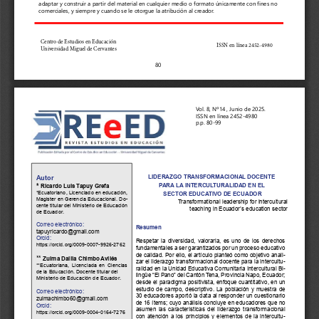
adaptar y construir a partir del material en cualquier medio o formato únicamente con fines no 
comerciales, y siempre y cuando se le otorgue la atribución al creador.
Centro de Estudios en Educación
ISSN en línea 2452-4980 
Universidad Miguel de Cervantes
80
Vol. 8, Nº14 , Junio de 2025.
ISSN en línea 2452-4980 
p.p. 80-99
LIDERAZGO TRANSFORMACIONAL DOCENTE 
Autor
PARA LA INTERCULTURALIDAD EN EL
* 
Ricardo Luis Tapuy Grefa
*Ecuatoriano, Licenciado en educación, 
 SECTOR EDUCATIVO DE ECUADOR
Magister en Gerencia Educacional. Do
-
Transformational leadership for intercultural 
cente titular del Ministerio de Educación 
teaching in Ecuador’s education sector
de Ecuador.
Correo electrónico:
Resumen 
tapuyricardo@gmail.com
Orcid:
Respetar  la  diversidad,  valorarla,  es  uno  de  los  derechos  
https://orcid.org/0009-0007-9926-2762 
fundamentales a ser garantizados por un proceso educativo 
de calidad. Por ello, el artículo planteó como objetivo anali
-
** 
Zulma Dalila Chimbo Avilés 
zar el liderazgo transformacional docente para la intercultu
-
**Ecuatoriana,  Licenciada  en  Ciencias  
ralidad en la Unidad Educativa Comunitaria Intercultural Bi
-
de la Educación. Docente titular del 
lingüe “El Pano” del Cantón Tena, Provincia Napo, Ecuador; 
Ministerio de Educación de Ecuador.
desde el paradigma positivista, enfoque cuantitativo, en un 
estudio  de  campo,  descriptivo.  La  población  y  muestra  de  
Correo electrónico:
30 educadores aportó la data al responder un cuestionario 
zulmachimbo60@gmail.com 
de 16 ítems; cuyo análisis concluye en educadores que no 
Orcid: 
asumen  las  características  del  liderazgo  transformacional  
https://orcid.org/0009-0004-0164-7276 
con  atención  a  los  principios  y  elementos  de  la  intercultu
-