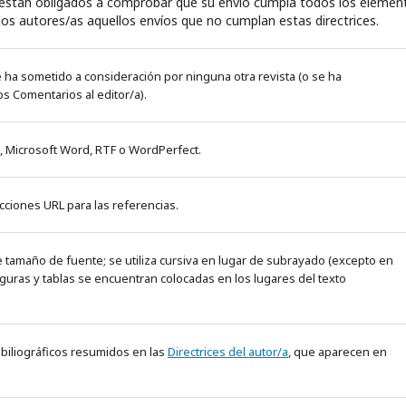
 están obligados a comprobar que su envío cumpla todos los elemen
os autores/as aquellos envíos que no cumplan estas directrices.
e ha sometido a consideración por ninguna otra revista (o se ha
s Comentarios al editor/a).
, Microsoft Word, RTF o WordPerfect.
ciones URL para las referencias.
 de tamaño de fuente; se utiliza cursiva en lugar de subrayado (excepto en
 figuras y tablas se encuentran colocadas en los lugares del texto
 y biliográficos resumidos en las
Directrices del autor/a
, que aparecen en