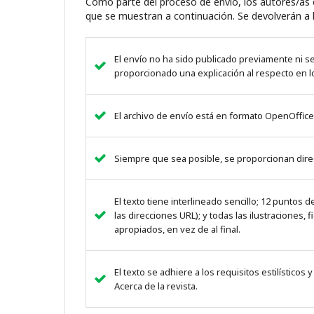
Como parte del proceso de envío, los autores/as
que se muestran a continuación. Se devolverán a l
El envío no ha sido publicado previamente ni s
proporcionado una explicación al respecto en lo
El archivo de envío está en formato OpenOffice
Siempre que sea posible, se proporcionan direc
El texto tiene interlineado sencillo; 12 puntos
las direcciones URL); y todas las ilustraciones,
apropiados, en vez de al final.
El texto se adhiere a los requisitos estilísticos
Acerca de la revista.