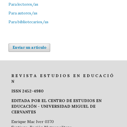
Para lectores/as
Para autores/as
Para bibliotecarios/as
Enviar un artículo
R E V I S T A E S T U D I O S E N E D U C A C I Ó
N
ISSN 2452-4980
EDITADA POR EL CENTRO DE ESTUDIOS EN
EDUCACIÓN -
UNIVERSIDAD MIGUEL DE
CERVANTES
Enrique Mac Iver 0370