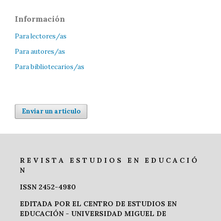
Información
Para lectores/as
Para autores/as
Para bibliotecarios/as
Enviar un artículo
R E V I S T A E S T U D I O S E N E D U C A C I Ó
N
ISSN 2452-4980
EDITADA POR EL CENTRO DE ESTUDIOS EN
EDUCACIÓN -
UNIVERSIDAD MIGUEL DE