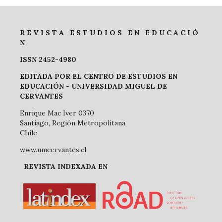
R E V I S T A E S T U D I O S E N E D U C A C I Ó
N
ISSN 2452-4980
EDITADA POR EL CENTRO DE ESTUDIOS EN
EDUCACIÓN -
UNIVERSIDAD MIGUEL DE
CERVANTES
Enrique Mac Iver 0370
Santiago, Región Metropolitana
Chile
www.umcervantes.cl
REVISTA INDEXADA EN