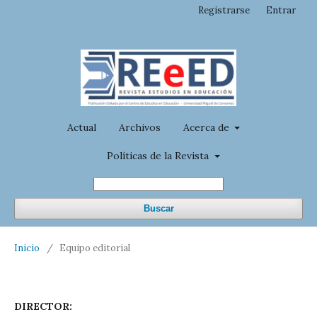
Registrarse
Entrar
Actual
Archivos
Acerca de
Políticas de la Revista
Buscar
Inicio
/
Equipo editorial
DIRECTOR: