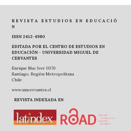
R E V I S T A E S T U D I O S E N E D U C A C I Ó
N
ISSN 2452-4980
EDITADA POR EL CENTRO DE ESTUDIOS EN
EDUCACIÓN -
UNIVERSIDAD MIGUEL DE
CERVANTES
Enrique Mac Iver 0370
Santiago, Región Metropolitana
Chile
www.umcervantes.cl
REVISTA INDEXADA EN