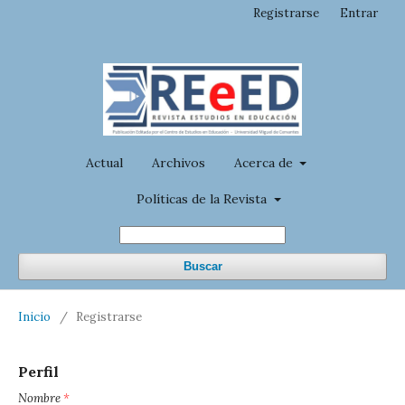
Registrarse
Entrar
Actual
Archivos
Acerca de
Políticas de la Revista
Buscar
Inicio
/
Registrarse
Perfil
Nombre
*