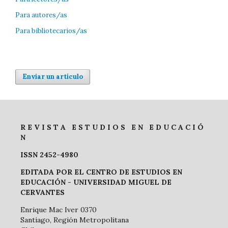
Para autores/as
Para bibliotecarios/as
Enviar un artículo
R E V I S T A E S T U D I O S E N E D U C A C I Ó
N
ISSN 2452-4980
EDITADA POR EL CENTRO DE ESTUDIOS EN
EDUCACIÓN -
UNIVERSIDAD MIGUEL DE
CERVANTES
Enrique Mac Iver 0370
Santiago, Región Metropolitana