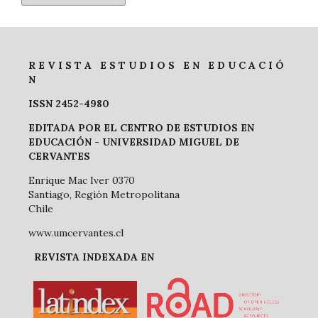
R E V I S T A E S T U D I O S E N E D U C A C I Ó
N
ISSN 2452-4980
EDITADA POR EL CENTRO DE ESTUDIOS EN
EDUCACIÓN -
UNIVERSIDAD MIGUEL DE
CERVANTES
Enrique Mac Iver 0370
Santiago, Región Metropolitana
Chile
www.umcervantes.cl
REVISTA INDEXADA EN