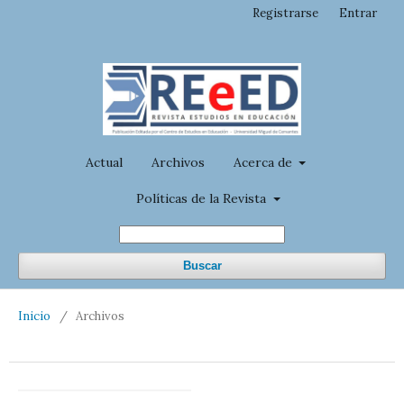
Registrarse
Entrar
Actual
Archivos
Acerca de
Políticas de la Revista
Buscar
Inicio
/
Archivos