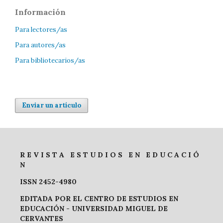
Información
Para lectores/as
Para autores/as
Para bibliotecarios/as
Enviar un artículo
R E V I S T A E S T U D I O S E N E D U C A C I Ó
N
ISSN 2452-4980
EDITADA POR EL CENTRO DE ESTUDIOS EN
EDUCACIÓN -
UNIVERSIDAD MIGUEL DE
CERVANTES