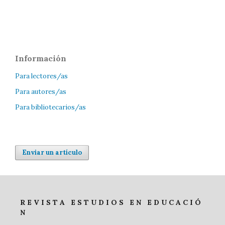
Información
Para lectores/as
Para autores/as
Para bibliotecarios/as
Enviar un artículo
R E V I S T A E S T U D I O S E N E D U C A C I Ó
N