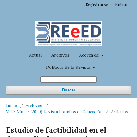
Registrarse
Entrar
Actual
Archivos
Acerca de
Políticas de la Revista
Buscar
Inicio
/
Archivos
/
Vol. 3 Núm. 5 (2020): Revista Estudios en Educación
/
Artículos
Estudio de factibilidad en el