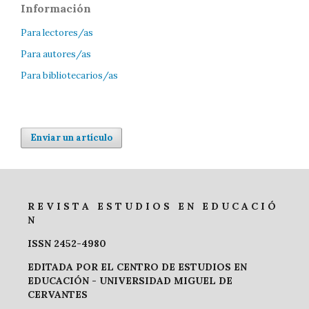
Información
Para lectores/as
Para autores/as
Para bibliotecarios/as
Enviar un artículo
R E V I S T A E S T U D I O S E N E D U C A C I Ó
N
ISSN 2452-4980
EDITADA POR EL CENTRO DE ESTUDIOS EN
EDUCACIÓN -
UNIVERSIDAD MIGUEL DE
CERVANTES