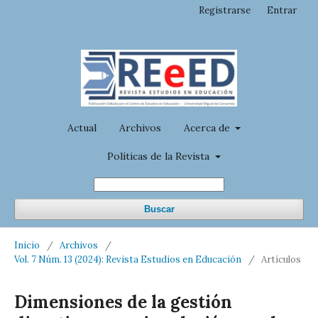
Registrarse
Entrar
Actual
Archivos
Acerca de
Políticas de la Revista
Buscar
Inicio
/
Archivos
/
Vol. 7 Núm. 13 (2024): Revista Estudios en Educación
/
Artículos
Dimensiones de la gestión