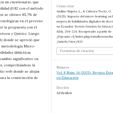
on un cuestionario, que
Cómo citar
bilidad (0.82 con el método
Andino Najera, L., & Cabrera Tocto, O.
est se obtuvo 85,7% de
(2025). Impacto del micro-learning en 
cnológicas en el proceso
mejora de habilidades digitales de doc
en Ecuador.
Revista Estudios En Educac
tó la propuesta con el
8
(14), 204-224. Recuperado a partir de
owtoon y Quizizz. Luego
//ojs.umc.cl/index.php/estudiosenedu
st) donde se apreció que
/article/view/432
a metodología Micro-
Formatos de citación
ilidades didácticas
 cambio significativo en
tes, comprobándose la
Número
itio web donde se alojan
Vol. 8 Núm. 14 (2025): Revista Est
para la construcción de
en Educación
Sección
Artículos