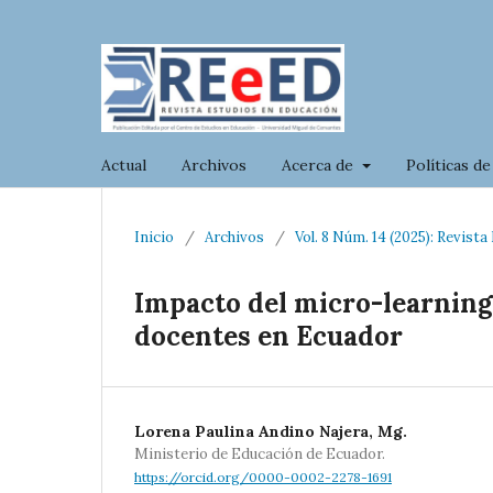
Actual
Archivos
Acerca de
Políticas de
Inicio
/
Archivos
/
Vol. 8 Núm. 14 (2025): Revist
Impacto del micro-learning 
docentes en Ecuador
Lorena Paulina Andino Najera, Mg.
Ministerio de Educación de Ecuador.
https://orcid.org/0000-0002-2278-1691