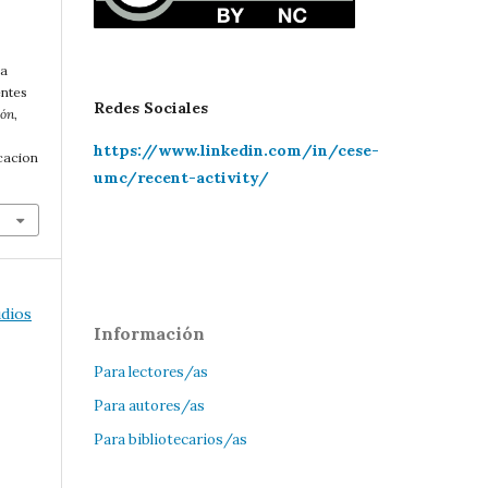
la
entes
Redes Sociales
ión
,
https://www.linkedin.com/in/cese-
cacion
umc/recent-activity/
udios
Información
Para lectores/as
Para autores/as
Para bibliotecarios/as