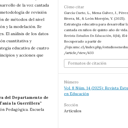
sarrollo de la voz cantada
Cómo citar
a metodología de revisión
García Cueto, L., Mena Galvez, J., Pére
Rivera, M., & León Morejón, Y. (2025).
ión de métodos del nivel
Estrategia educativa para desarrollar l
ión y la modelación. Se
cantada en niños de quinto año de vida.
s. El análisis de los datos
Revista Estudios En Educación
,
8
(14), 154
ón cuantitativa y
Recuperado a partir de
//ojs.umc.cl/index.php/estudiosenedu
ategia educativa de cuatro
/article/view/433
incipios y acciones que
Formatos de citación
Número
Vol. 8 Núm. 14 (2025): Revista Est
en Educación
ra del Departamento de
ania la Guerrillera”
Sección
ón Pedagógica. Escuela
Artículos