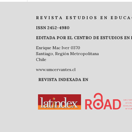
R E V I S T A E S T U D I O S E N E D U C A 
ISSN 2452-4980
EDITADA POR EL CENTRO DE ESTUDIOS EN
Enrique Mac Iver 0370
Santiago, Región Metropolitana
Chile
www.umcervantes.cl
REVISTA INDEXADA EN