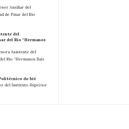
esor Auxiliar del
d de Pinar del Río
stente del
nar del Río “Hermanos
esora Asistente del
del Río “Hermanos Saíz
Politécnico do bié
r del Instituto Superior