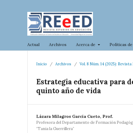
Actual
Archivos
Acerca de
Políticas de
Inicio
/
Archivos
/
Vol. 8 Núm. 14 (2025): Revist
Estrategia educativa para d
quinto año de vida
Lázara Milagros García Cueto, Prof.
Profesora del Departamento de Formación Pedagógi
“Tania la Guerrillera”