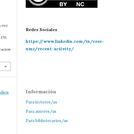
z
a voz
Redes Sociales
-170.
https://www.linkedin.com/in/cese-
umc/recent-activity/
cacion
Información
udios
Para lectores/as
Para autores/as
Para bibliotecarios/as