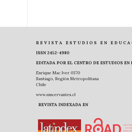
R E V I S T A E S T U D I O S E N E D U C A 
ISSN 2452-4980
EDITADA POR EL CENTRO DE ESTUDIOS EN
Enrique Mac Iver 0370
Santiago, Región Metropolitana
Chile
www.umcervantes.cl
REVISTA INDEXADA EN