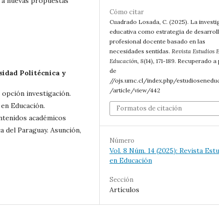
a a nuevas propuestas
Cómo citar
Cuadrado Losada, C. (2025). La investi
educativa como estrategia de desarrol
profesional docente basado en las
necesidades sentidas.
Revista Estudios 
Educación
,
8
(14), 171-189. Recuperado a 
de
sidad Politécnica y
//ojs.umc.cl/index.php/estudiosenedu
/article/view/442
 opción investigación.
 en Educación.
Formatos de citación
ontenidos académicos
ca del Paraguay. Asunción,
Número
Vol. 8 Núm. 14 (2025): Revista Est
en Educación
Sección
Artículos