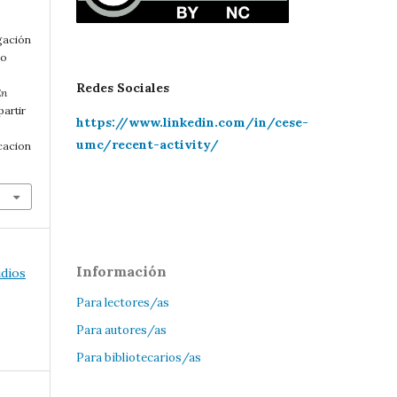
gación
lo
Redes Sociales
En
partir
https://www.linkedin.com/in/cese-
umc/recent-activity/
cacion
Información
udios
Para lectores/as
Para autores/as
Para bibliotecarios/as