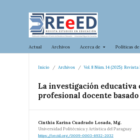
Actual
Archivos
Acerca de
Políticas de
Inicio
/
Archivos
/
Vol. 8 Núm. 14 (2025): Revist
La investigación educativa 
profesional docente basado 
Cinthia Karina Cuadrado Losada, Mg.
Universidad Politécnica y Artística del Paraguay
https://orcid.org/0009-0003-6932-2032