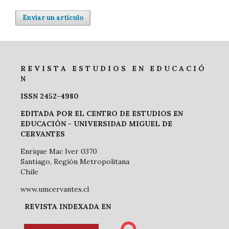
Enviar un artículo
R E V I S T A E S T U D I O S E N E D U C A C I Ó
N
ISSN 2452-4980
EDITADA POR EL CENTRO DE ESTUDIOS EN
EDUCACIÓN -
UNIVERSIDAD MIGUEL DE
CERVANTES
Enrique Mac Iver 0370
Santiago, Región Metropolitana
Chile
www.umcervantes.cl
REVISTA INDEXADA EN