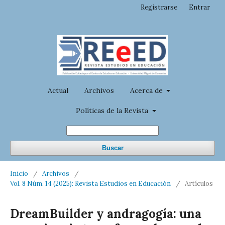
Registrarse
Entrar
Actual
Archivos
Acerca de
Políticas de la Revista
Buscar
Inicio
/
Archivos
/
Vol. 8 Núm. 14 (2025): Revista Estudios en Educación
/
Artículos
DreamBuilder y andragogía: una