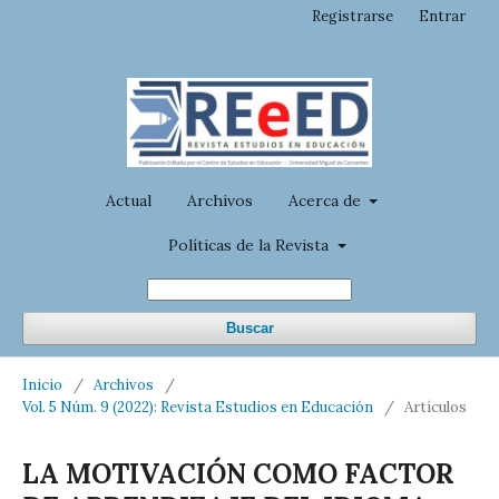
Registrarse
Entrar
Actual
Archivos
Acerca de
Políticas de la Revista
Buscar
Inicio
/
Archivos
/
Vol. 5 Núm. 9 (2022): Revista Estudios en Educación
/
Artículos
LA MOTIVACIÓN COMO FACTOR