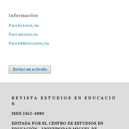
Información
Para lectores/as
Para autores/as
Para bibliotecarios/as
Enviar un artículo
R E V I S T A E S T U D I O S E N E D U C A C I Ó
N
ISSN 2452-4980
EDITADA POR EL CENTRO DE ESTUDIOS EN
EDUCACIÓN -
UNIVERSIDAD MIGUEL DE