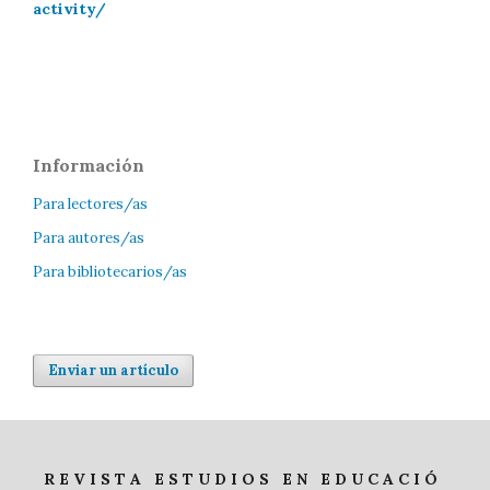
activity/
Información
Para lectores/as
Para autores/as
Para bibliotecarios/as
Enviar un artículo
R E V I S T A E S T U D I O S E N E D U C A C I Ó